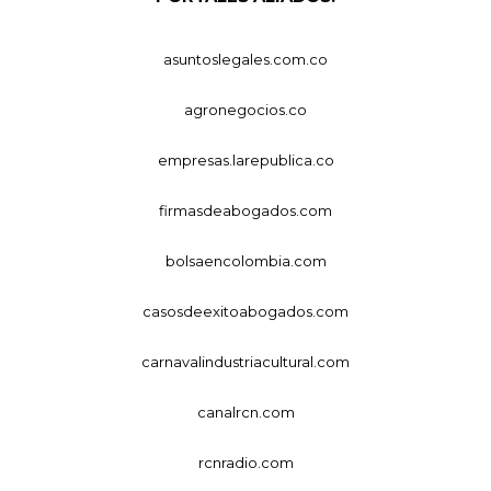
asuntoslegales.com.co
agronegocios.co
empresas.larepublica.co
firmasdeabogados.com
bolsaencolombia.com
casosdeexitoabogados.com
carnavalindustriacultural.com
canalrcn.com
rcnradio.com