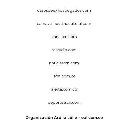
casosdeexitoabogados.com
carnavalindustriacultural.com
canalrcn.com
rcnradio.com
noticiasrcn.com
lafm.com.co
alerta.com.co
deportesrcn.com
Organización Ardila Lülle - oal.com.co