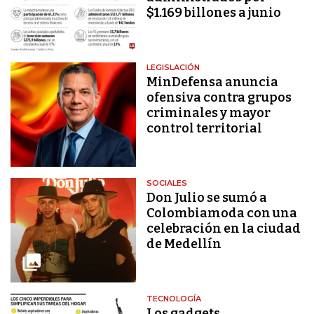
$1.169 billones a junio
LEGISLACIÓN
MinDefensa anuncia
ofensiva contra grupos
criminales y mayor
control territorial
SOCIALES
Don Julio se sumó a
Colombiamoda con una
celebración en la ciudad
de Medellín
TECNOLOGÍA
Los gadgets