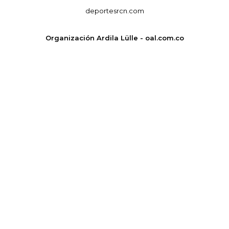
deportesrcn.com
Organización Ardila Lülle - oal.com.co