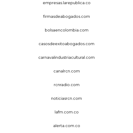
empresas.larepublica.co
firmasdeabogados.com
bolsaencolombia.com
casosdeexitoabogados.com
carnavalindustriacultural.com
canalrcn.com
rcnradio.com
noticiasrcn.com
lafm.com.co
alerta.com.co