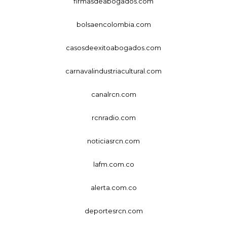
firmasdeabogados.com
bolsaencolombia.com
casosdeexitoabogados.com
carnavalindustriacultural.com
canalrcn.com
rcnradio.com
noticiasrcn.com
lafm.com.co
alerta.com.co
deportesrcn.com