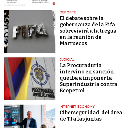
DEPORTE
El debate sobre la
gobernanza de la Fifa
sobrevivirá a la tregua
en la reunión de
Marruecos
JUDICIAL
La Procuraduría
intervino en sanción
que iba a imponer la
Superindustria contra
Ecopetrol
INTERNET ECONOMY
Ciberseguridad: del área
de TI a las juntas