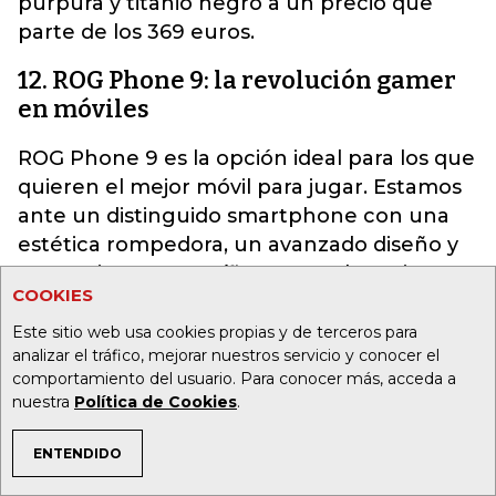
púrpura y titanio negro a un precio que
parte de los 369 euros.
12. ROG Phone 9: la revolución gamer
en móviles
ROG Phone 9 es la opción ideal para los que
quieren el mejor móvil para jugar. Estamos
ante un distinguido smartphone con una
estética rompedora, un avanzado diseño y
prestaciones específicas para el gaming. Su
COOKIES
cubierta futurista destaca por una nano-
textura cristalizada mate que ofrece un
Este sitio web usa cookies propias y de terceros para
analizar el tráfico, mejorar nuestros servicio y conocer el
acabado sofisticado con protección
comportamiento del usuario. Para conocer más, acceda a
resistente a huellas.
nuestra
Política de Cookies
.
El modelo Pro cuenta además con una
ENTENDIDO
pantalla auxiliar trasera con 648 mini-LED
TEMAS DE INTERÉS
programables para personalizar