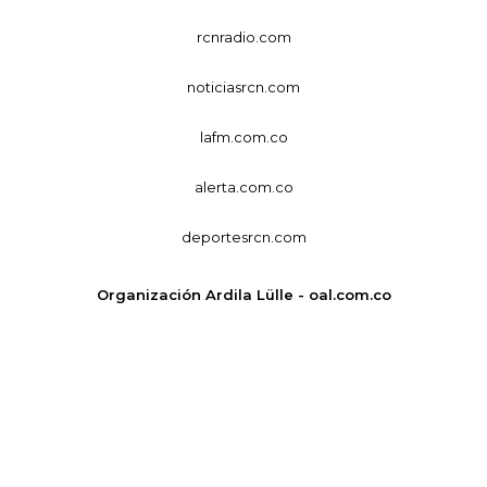
rcnradio.com
noticiasrcn.com
lafm.com.co
alerta.com.co
deportesrcn.com
Organización Ardila Lülle - oal.com.co