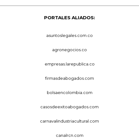
PORTALES ALIADOS:
asuntoslegales.com.co
agronegocios.co
empresas.larepublica.co
firmasdeabogados.com
bolsaencolombia.com
casosdeexitoabogados.com
carnavalindustriacultural.com
canalrcn.com