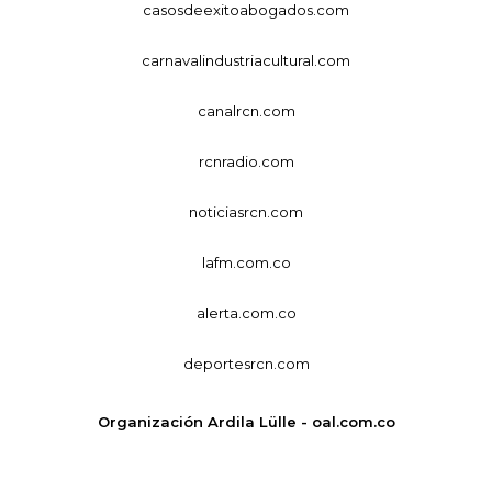
casosdeexitoabogados.com
carnavalindustriacultural.com
canalrcn.com
rcnradio.com
noticiasrcn.com
lafm.com.co
alerta.com.co
deportesrcn.com
Organización Ardila Lülle - oal.com.co