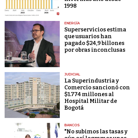
1998
ENERGÍA
Superservicios estima
que usuarios han
pagado $24,9 billones
por obras inconclusas
JUDICIAL
La Superindustria y
Comercio sancionó con
$1.774 millones al
Hospital Militar de
Bogotá
BANCOS
"No subimos las tasas y