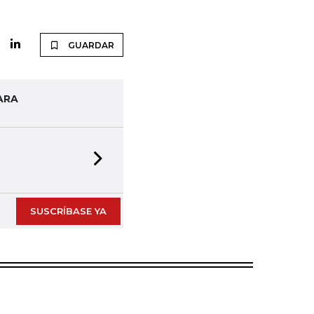
GUARDAR
ARA
Next slide
SUSCRÍBASE YA