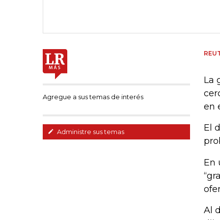
REU
La 
cer
Agregue a sus temas de interés
en 
El 
Administre sus temas
pro
En 
“gr
ofe
Al 