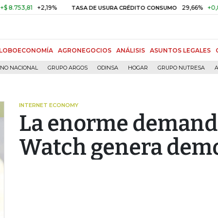
3,81
+2,19%
29,66%
+0,87%
+
TASA DE USURA CRÉDITO CONSUMO
LOBOECONOMÍA
AGRONEGOCIOS
ANÁLISIS
ASUNTOS LEGALES
RNO NACIONAL
GRUPO ARGOS
ODINSA
HOGAR
GRUPO NUTRESA
A
INTERNET ECONOMY
La enorme demanda
Watch genera demo