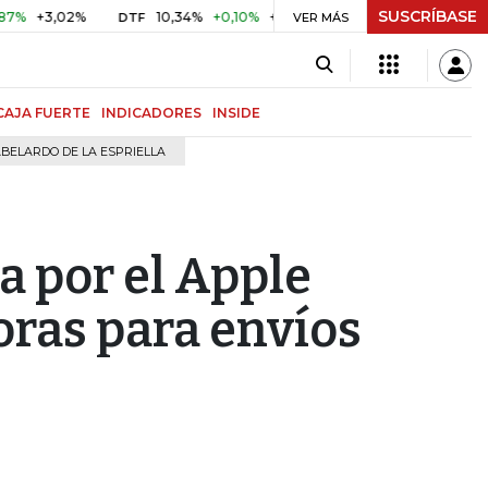
SUSCRÍBASE
3,02%
10,34%
+0,10%
+0,98%
$ 417,01
+$ 0,05
+0,
DTF
VER MÁS
UVR
CAJA FUERTE
INDICADORES
INSIDE
BELARDO DE LA ESPRIELLA
 por el Apple
ras para envíos