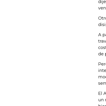
dij
ven
Otr
dis
A p
tra
cos
de 
Per
int
mod
se
El 
un 