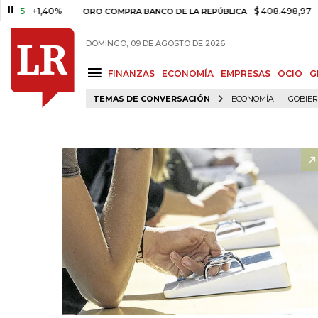
+1,40%
$ 408.498,97
+$ 8.75
ORO COMPRA BANCO DE LA REPÚBLICA
DOMINGO, 09 DE AGOSTO DE 2026
FINANZAS
ECONOMÍA
EMPRESAS
OCIO
G
TEMAS DE CONVERSACIÓN
ECONOMÍA
GOBIE