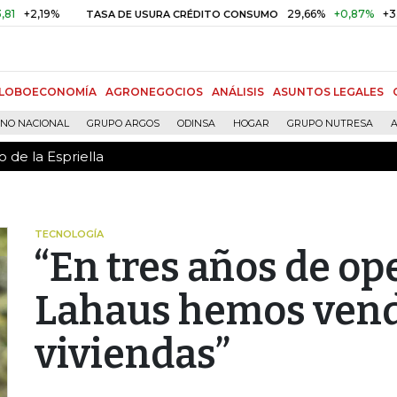
 de la Espriella
,19%
29,66%
+0,87%
+3,02%
TASA DE USURA CRÉDITO CONSUMO
LOBOECONOMÍA
AGRONEGOCIOS
ANÁLISIS
ASUNTOS LEGALES
RNO NACIONAL
GRUPO ARGOS
ODINSA
HOGAR
GRUPO NUTRESA
A
 de la Espriella
TECNOLOGÍA
“En tres años de op
Lahaus hemos vend
viviendas”