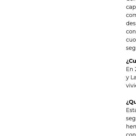
cap
com
des
con
cuo
seg
¿Cu
En 
y L
viv
¿Qu
Est
seg
hem
con