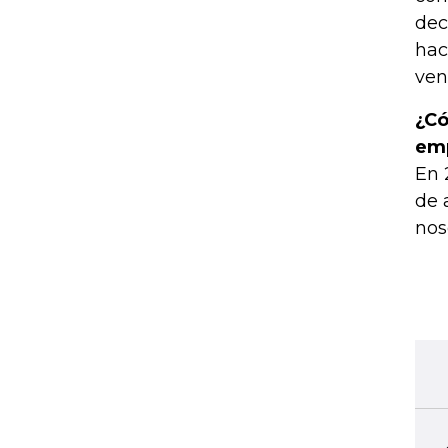
dec
hac
ven
¿Có
em
En 
de 
nos