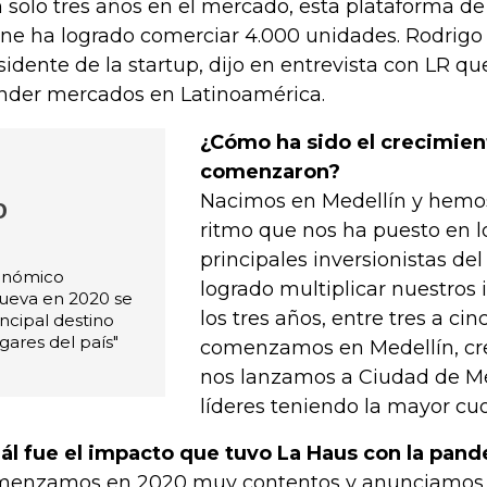
 solo tres años en el mercado, esta plataforma de
ine ha logrado comerciar 4.000 unidades. Rodrigo
sidente de la startup, dijo en entrevista con LR q
nder mercados en Latinoamérica.
¿Cómo ha sido el crecimie
comenzaron?
Nacimos en Medellín y hemos
o
ritmo que nos ha puesto en lo
principales inversionistas d
conómico
logrado multiplicar nuestros
 nueva en 2020 se
los tres años, entre tres a cin
ncipal destino
gares del país"
comenzamos en Medellín, cr
nos lanzamos a Ciudad de M
líderes teniendo la mayor cu
ál fue el impacto que tuvo La Haus con la pan
enzamos en 2020 muy contentos y anunciamos 