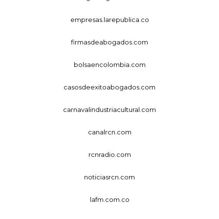
empresas.larepublica.co
firmasdeabogados.com
bolsaencolombia.com
casosdeexitoabogados.com
carnavalindustriacultural.com
canalrcn.com
rcnradio.com
noticiasrcn.com
lafm.com.co