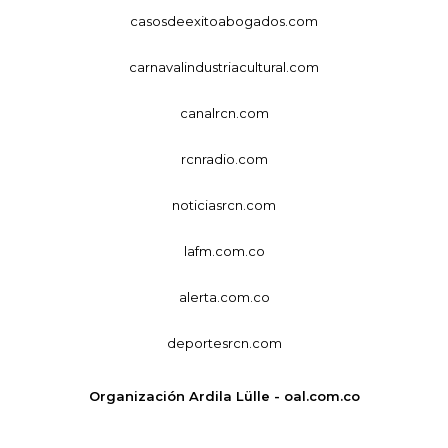
casosdeexitoabogados.com
carnavalindustriacultural.com
canalrcn.com
rcnradio.com
noticiasrcn.com
lafm.com.co
alerta.com.co
deportesrcn.com
Organización Ardila Lülle - oal.com.co