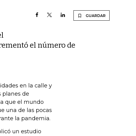
GUARDAR
el
crementó el número de
dades en la calle y
os planes de
s a que el mundo
ue una de las pocas
rante la pandemia.
licó un estudio