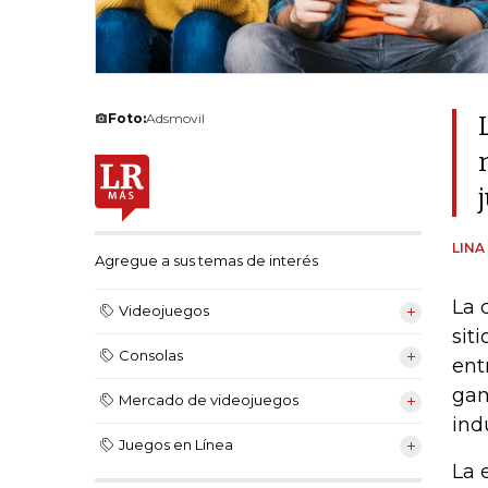
Foto:
Adsmovil
LINA
Agregue a sus temas de interés
La 
Videojuegos
sit
Consolas
ent
gam
Mercado de videojuegos
ind
Juegos en Línea
La 