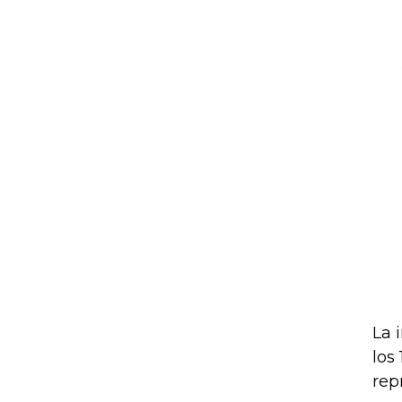
La 
los
rep