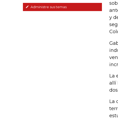
sob
Administre sus temas
ant
y d
seg
Col
Gab
ind
ven
inc
La 
all
dos
La 
ter
est