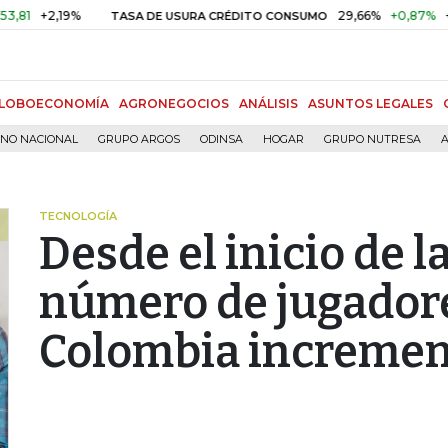
2,19%
29,66%
+0,87%
+3,02%
TASA DE USURA CRÉDITO CONSUMO
LOBOECONOMÍA
AGRONEGOCIOS
ANÁLISIS
ASUNTOS LEGALES
RNO NACIONAL
GRUPO ARGOS
ODINSA
HOGAR
GRUPO NUTRESA
A
TECNOLOGÍA
Desde el inicio de 
número de jugadore
Colombia incremen