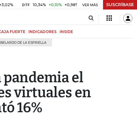
SUSCRÍBASE
10,34%
+0,10%
+0,98%
$ 416,96
+$ 0,05
+0,01%
DTF
UVR
VER MÁS
CAJA FUERTE
INDICADORES
INSIDE
BELARDO DE LA ESPRIELLA
la pandemia el
s virtuales en
tó 16%