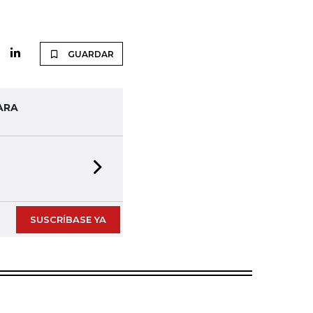
GUARDAR
ARA
Next slide
SUSCRÍBASE YA