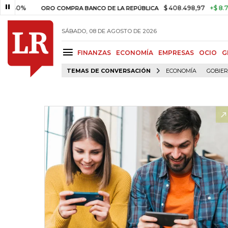
$ 408.498,97
+$ 8.753,81
+
ORO COMPRA BANCO DE LA REPÚBLICA
SÁBADO, 08 DE AGOSTO DE 2026
FINANZAS
ECONOMÍA
EMPRESAS
OCIO
G
TEMAS DE CONVERSACIÓN
ECONOMÍA
GOBIE