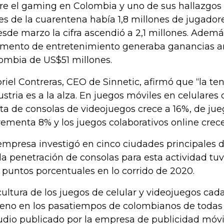
re el gaming en Colombia y uno de sus hallazgos 
es de la cuarentena había 1,8 millones de jugadore
esde marzo la cifra ascendió a 2,1 millones. Ademá
mento de entretenimiento generaba ganancias a
ombia de US$51 millones.
riel Contreras, CEO de Sinnetic, afirmó que “la te
ustria es a la alza. En juegos móviles en celulares 
ta de consolas de videojuegos crece a 16%, de ju
rementa 8% y los juegos colaborativos online crece
empresa investigó en cinco ciudades principales d
í la penetración de consolas para esta actividad t
 puntos porcentuales en lo corrido de 2020.
cultura de los juegos de celular y videojuegos ca
reno en los pasatiempos de colombianos de todas 
udio publicado por la empresa de publicidad móvi