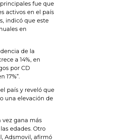
principales fue que
s activos en el país
s, indicó que este
nuales en
ndencia de la
crece a 14%, en
egos por CD
n 17%”.
el país y reveló que
uvo una elevación de
da vez gana más
las edades. Otro
l, Adsmovil, afirmó