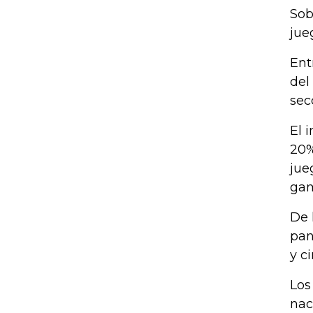
Sob
jue
Ent
del
sec
El 
20%
jue
gam
De 
pan
y c
Los
nac