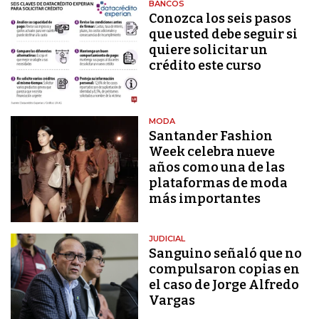
BANCOS
Conozca los seis pasos
que usted debe seguir si
quiere solicitar un
crédito este curso
MODA
Santander Fashion
Week celebra nueve
años como una de las
plataformas de moda
más importantes
JUDICIAL
Sanguino señaló que no
compulsaron copias en
el caso de Jorge Alfredo
Vargas