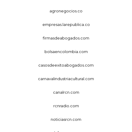
agronegocios.co
empresas.larepublica.co
firmasdeabogados.com
bolsaencolombia.com
casosdeexitoabogados.com
carnavalindustriacultural.com
canalrcn.com
rcnradio.com
noticiasrcn.com