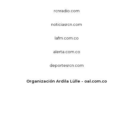
rcnradio.com
noticiasrcn.com
lafm.com.co
alerta.com.co
deportesrcn.com
Organización Ardila Lülle - oal.com.co