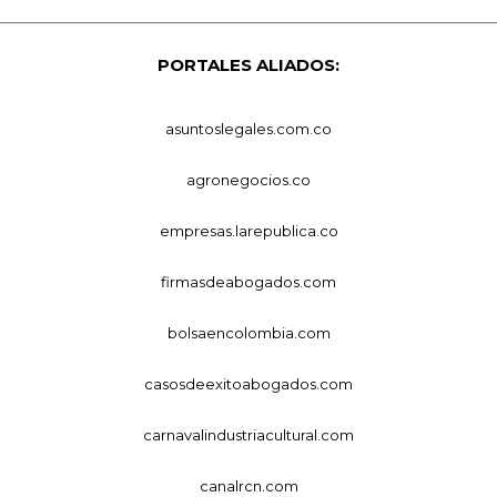
PORTALES ALIADOS:
asuntoslegales.com.co
agronegocios.co
empresas.larepublica.co
firmasdeabogados.com
bolsaencolombia.com
casosdeexitoabogados.com
carnavalindustriacultural.com
canalrcn.com