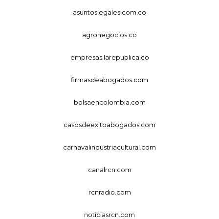
asuntoslegales.com.co
agronegocios.co
empresas.larepublica.co
firmasdeabogados.com
bolsaencolombia.com
casosdeexitoabogados.com
carnavalindustriacultural.com
canalrcn.com
rcnradio.com
noticiasrcn.com