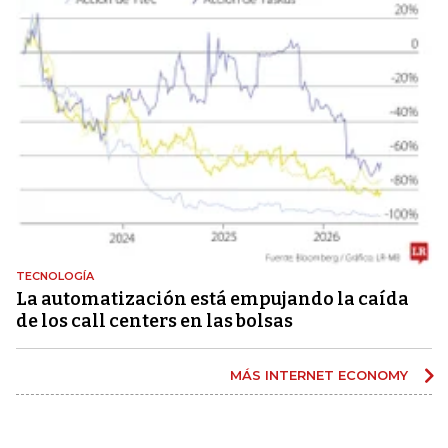
TECNOLOGÍA
La automatización está empujando la caída
de los call centers en las bolsas
MÁS INTERNET ECONOMY