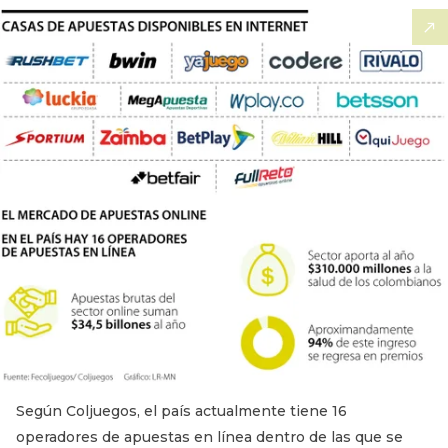
Según Coljuegos, el país actualmente tiene 16
operadores de apuestas en línea dentro de las que se