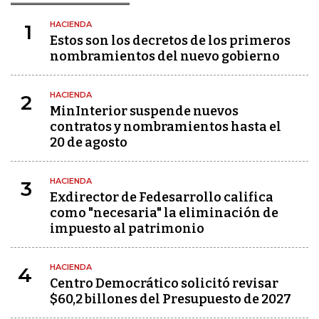
HACIENDA
1
Estos son los decretos de los primeros
nombramientos del nuevo gobierno
HACIENDA
2
MinInterior suspende nuevos
contratos y nombramientos hasta el
20 de agosto
HACIENDA
3
Exdirector de Fedesarrollo califica
como "necesaria" la eliminación de
impuesto al patrimonio
HACIENDA
4
Centro Democrático solicitó revisar
$60,2 billones del Presupuesto de 2027