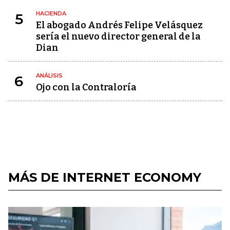
HACIENDA
5
El abogado Andrés Felipe Velásquez
sería el nuevo director general de la
Dian
ANÁLISIS
6
Ojo con la Contraloría
MÁS DE INTERNET ECONOMY