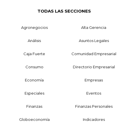
TODAS LAS SECCIONES
Agronegocios
Alta Gerencia
Análisis
Asuntos Legales
Caja Fuerte
Comunidad Empresarial
Consumo
Directorio Empresarial
Economía
Empresas
Especiales
Eventos
Finanzas
Finanzas Personales
Globoeconomía
Indicadores