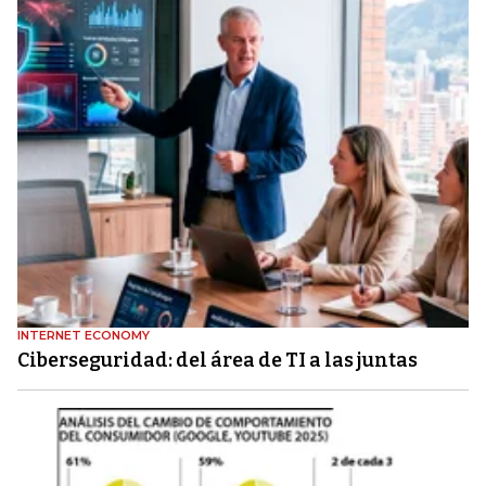
INTERNET ECONOMY
Ciberseguridad: del área de TI a las juntas