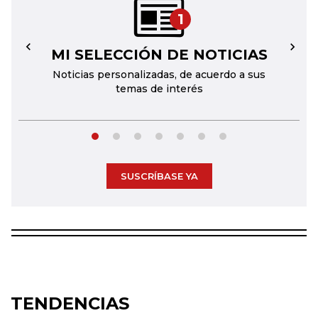
1
MI SELECCIÓN DE NOTICIAS
←
→
Noticias personalizadas, de acuerdo a sus
temas de interés
SUSCRÍBASE YA
TENDENCIAS