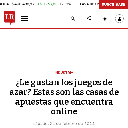
08.498,97
+$ 8.753,81
+2,19%
TASA DE USURA CRÉDITO CONSUMO
SUSCRÍBASE
INDUSTRIA
¿Le gustan los juegos de
azar? Estas son las casas de
apuestas que encuentra
online
sábado, 24 de febrero de 2024