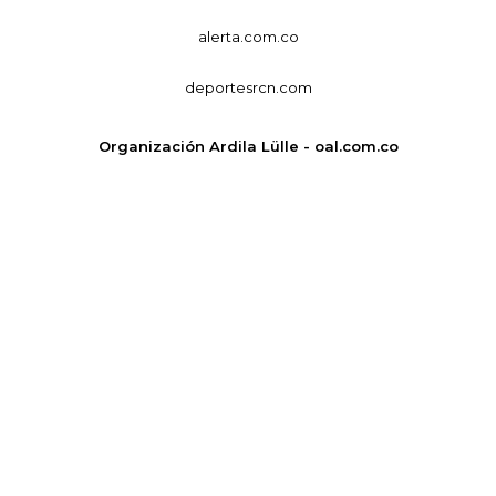
alerta.com.co
deportesrcn.com
Organización Ardila Lülle - oal.com.co