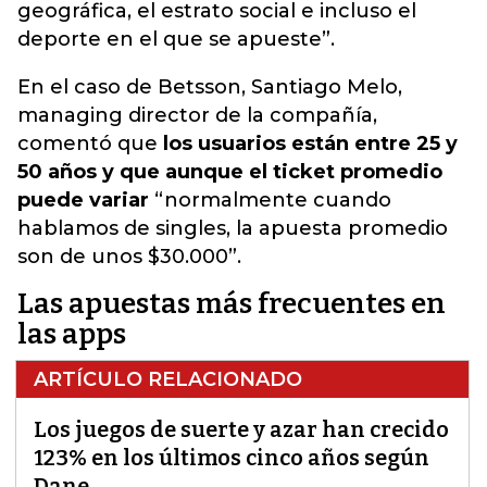
geográfica, el estrato social e incluso el
deporte en el que se apueste”.
En el caso de Betsson, Santiago Melo,
managing director de la compañía,
comentó que
los usuarios están entre 25 y
50 años y que aunque el ticket promedio
puede variar
“normalmente cuando
hablamos de singles, la apuesta promedio
son de unos $30.000”.
Las apuestas más frecuentes en
las apps
ARTÍCULO RELACIONADO
Los juegos de suerte y azar han crecido
123% en los últimos cinco años según
Dane