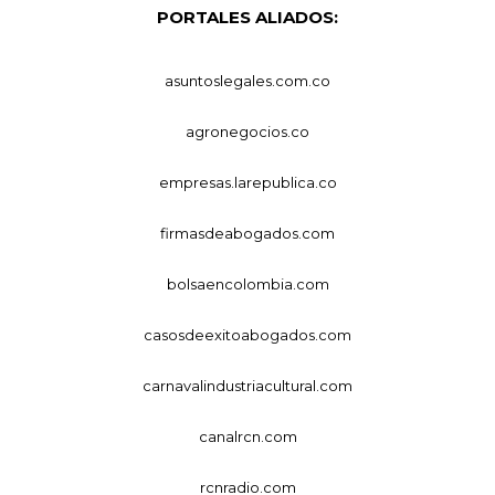
PORTALES ALIADOS:
asuntoslegales.com.co
agronegocios.co
empresas.larepublica.co
firmasdeabogados.com
bolsaencolombia.com
casosdeexitoabogados.com
carnavalindustriacultural.com
canalrcn.com
rcnradio.com