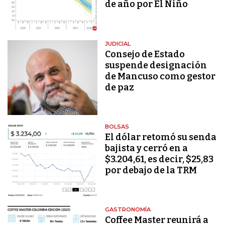
de año por El Niño
JUDICIAL
Consejo de Estado
suspende designación
de Mancuso como gestor
de paz
BOLSAS
El dólar retomó su senda
bajista y cerró en a
$3.204,61, es decir, $25,83
por debajo de la TRM
GASTRONOMÍA
Coffee Master reunirá a