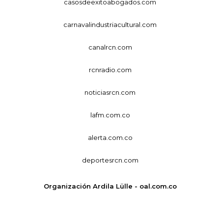
casosdeexitoabogados.com
carnavalindustriacultural.com
canalrcn.com
rcnradio.com
noticiasrcn.com
lafm.com.co
alerta.com.co
deportesrcn.com
Organización Ardila Lülle - oal.com.co