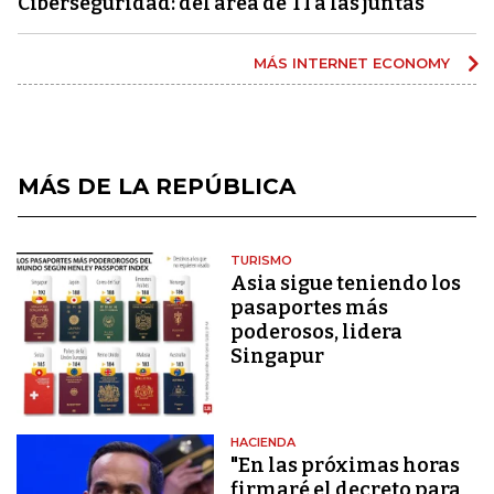
Ciberseguridad: del área de TI a las juntas
MÁS INTERNET ECONOMY
MÁS DE LA REPÚBLICA
TURISMO
Asia sigue teniendo los
pasaportes más
poderosos, lidera
Singapur
HACIENDA
"En las próximas horas
firmaré el decreto para