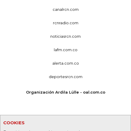
canalrcn.com
rcnradio.com
noticiasrcn.com
lafm.com.co
alerta.com.co
deportesrcn.com
Organización Ardila Lülle - oal.com.co
COOKIES