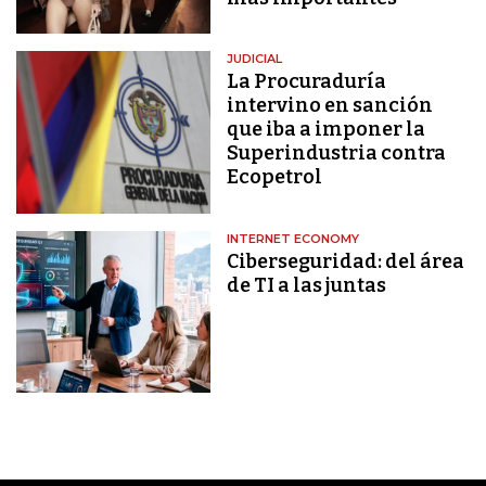
JUDICIAL
La Procuraduría
intervino en sanción
que iba a imponer la
Superindustria contra
Ecopetrol
INTERNET ECONOMY
Ciberseguridad: del área
de TI a las juntas