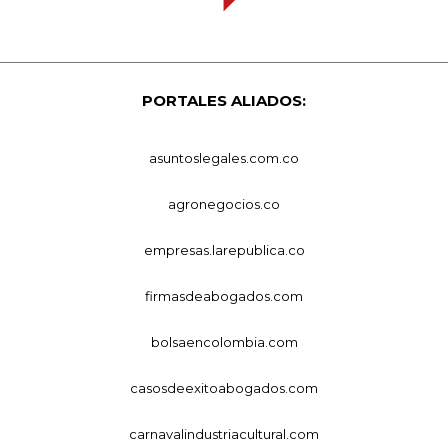
PORTALES ALIADOS:
asuntoslegales.com.co
agronegocios.co
empresas.larepublica.co
firmasdeabogados.com
bolsaencolombia.com
casosdeexitoabogados.com
carnavalindustriacultural.com