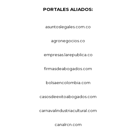
PORTALES ALIADOS:
asuntoslegales.com.co
agronegocios.co
empresas.larepublica.co
firmasdeabogados.com
bolsaencolombia.com
casosdeexitoabogados.com
carnavalindustriacultural.com
canalrcn.com