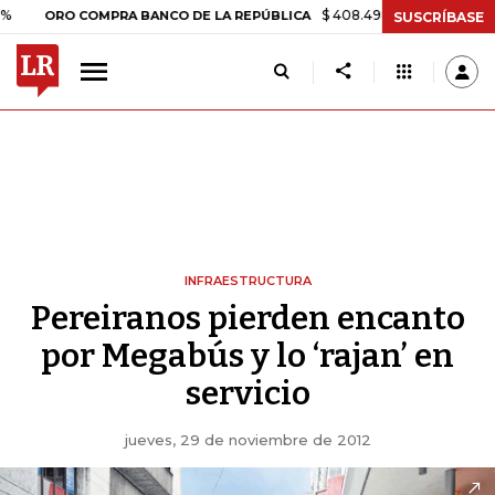
$ 408.498,97
+$ 8.753,81
+2,
ORO COMPRA BANCO DE LA REPÚBLICA
SUSCRÍBASE
INFRAESTRUCTURA
Pereiranos pierden encanto
por Megabús y lo ‘rajan’ en
servicio
jueves, 29 de noviembre de 2012