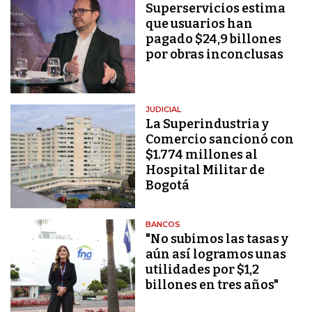
Superservicios estima
que usuarios han
pagado $24,9 billones
por obras inconclusas
JUDICIAL
La Superindustria y
Comercio sancionó con
$1.774 millones al
Hospital Militar de
Bogotá
BANCOS
"No subimos las tasas y
aún así logramos unas
utilidades por $1,2
billones en tres años"