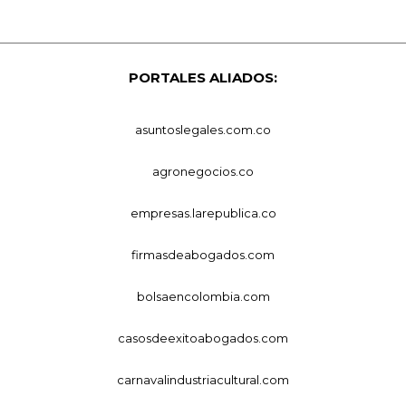
PORTALES ALIADOS:
asuntoslegales.com.co
agronegocios.co
empresas.larepublica.co
firmasdeabogados.com
bolsaencolombia.com
casosdeexitoabogados.com
carnavalindustriacultural.com