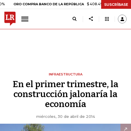
$ 408.498,97
+$ 8.753,81
+2,
ORO COMPRA BANCO DE LA REPÚBLICA
SUSCRÍBASE
INFRAESTRUCTURA
En el primer trimestre, la
construcción jalonaría la
economía
miércoles, 30 de abril de 2014