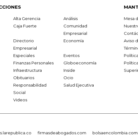
CCIONES
MANT
Alta Gerencia
Análisis
Mesa d
Caja Fuerte
Comunidad
Nuestr
Empresarial
Contác
Directorio
Economía
Aviso 
Empresarial
Términ
Especiales
Eventos
Políti
Finanzas Personales
Globoeconomía
Polític
Infraestructura
Inside
Superi
Obituarios
Ocio
Responsabilidad
Salud Ejecutiva
Social
Videos
.larepublica.co
firmasdeabogados.com
bolsaencolombia.com