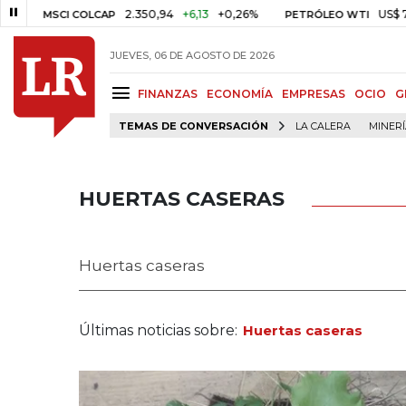
2.350,94
+6,13
+0,26%
US$ 78,01
U
MSCI COLCAP
PETRÓLEO WTI
JUEVES, 06 DE AGOSTO DE 2026
FINANZAS
ECONOMÍA
EMPRESAS
OCIO
G
TEMAS DE CONVERSACIÓN
LA CALERA
MINER
HUERTAS CASERAS
Huertas caseras
Últimas noticias sobre:
Huertas caseras