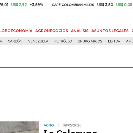
S$ 2,92
+3,89%
US$ 3,80
US$ 0,05
+1,40
CAFÉ COLOMBIAN MILDS
LOBOECONOMÍA
AGRONEGOCIOS
ANÁLISIS
ASUNTOS LEGALES
ÍA
CARBÓN
VENEZUELA
PETRÓLEO
GRUPO ARGOS
EBITDA
AMÉ
AGRO
09/05/2020