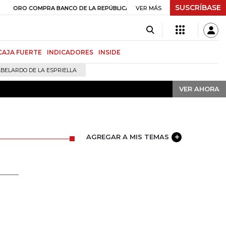
SUSCRÍBASE
VER AHORA
$ 408.498,97
+$ 8.753,81
+2,19%
COMPRA BANCO DE LA REPÚBLICA
VER MÁS
CAJA FUERTE
INDICADORES
INSIDE
BELARDO DE LA ESPRIELLA
VER AHORA
AGREGAR A MIS TEMAS