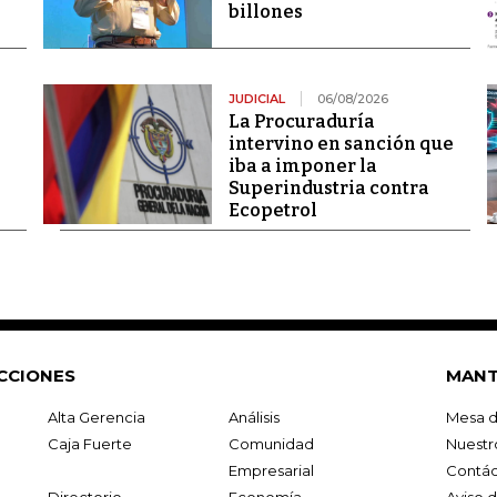
billones
JUDICIAL
06/08/2026
La Procuraduría
intervino en sanción que
iba a imponer la
Superindustria contra
Ecopetrol
CCIONES
MANT
Alta Gerencia
Análisis
Mesa d
Caja Fuerte
Comunidad
Nuestr
Empresarial
Contác
Directorio
Economía
Aviso 