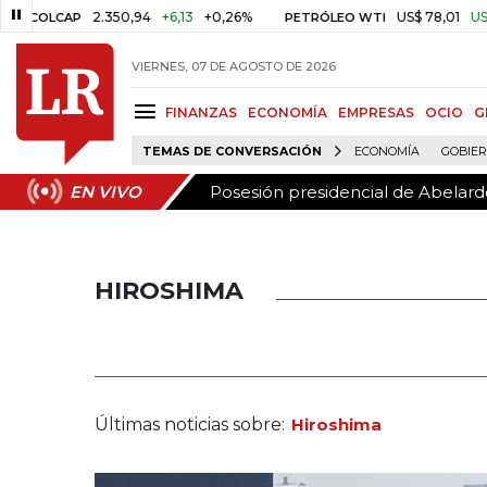
Posesión presidencial de Abelardo
EN VIVO
2.350,94
+6,13
+0,26%
US$ 78,01
US$ 2,92
+
CAP
PETRÓLEO WTI
VIERNES, 07 DE AGOSTO DE 2026
FINANZAS
ECONOMÍA
EMPRESAS
OCIO
G
TEMAS DE CONVERSACIÓN
ECONOMÍA
GOBIE
Posesión presidencial de Abelardo
EN VIVO
HIROSHIMA
Últimas noticias sobre:
Hiroshima