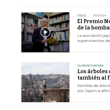
OSLO
11/10/2024
El Premio No
de la bomba
La asociación ja
supervivientes d
GLOBOECONOMÍA
Los árboles
también al 
Semillas de árbol
por Japón a dife