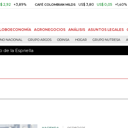
 de la Espriella
3,89%
US$ 3,80
US$ 0,05
+1,40%
CAFÉ COLOMBIAN MILDS
ORO 
LOBOECONOMÍA
AGRONEGOCIOS
ANÁLISIS
ASUNTOS LEGALES
RNO NACIONAL
GRUPO ARGOS
ODINSA
HOGAR
GRUPO NUTRESA
A
 de la Espriella