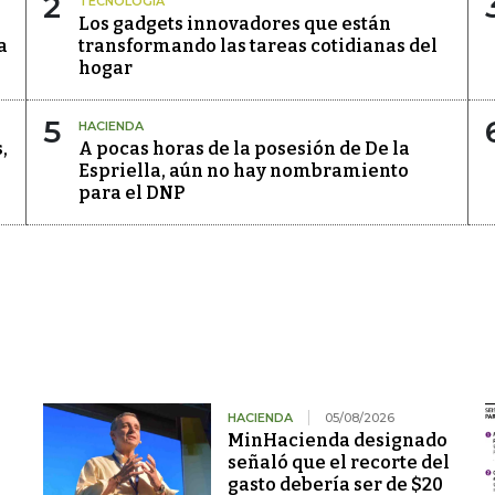
2
TECNOLOGÍA
Los gadgets innovadores que están
a
transformando las tareas cotidianas del
hogar
5
HACIENDA
,
A pocas horas de la posesión de De la
Espriella, aún no hay nombramiento
para el DNP
HACIENDA
05/08/2026
MinHacienda designado
señaló que el recorte del
gasto debería ser de $20