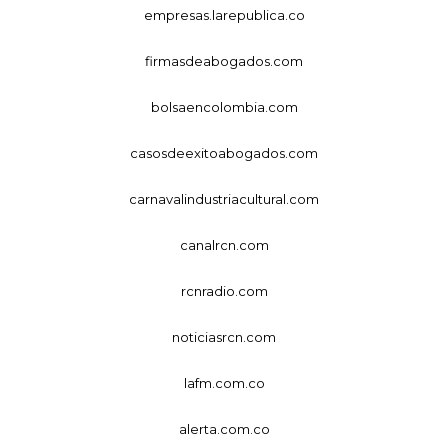
empresas.larepublica.co
firmasdeabogados.com
bolsaencolombia.com
casosdeexitoabogados.com
carnavalindustriacultural.com
canalrcn.com
rcnradio.com
noticiasrcn.com
lafm.com.co
alerta.com.co