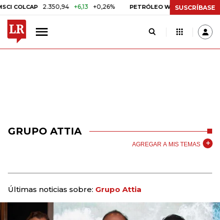
2.350,94
+6,13
+0,26%
US$ 78,01
US$ 2
 COLCAP
PETRÓLEO WTI
SUSCRÍBASE
GRUPO ATTIA
AGREGAR A MIS TEMAS
Últimas noticias sobre:
Grupo Attia