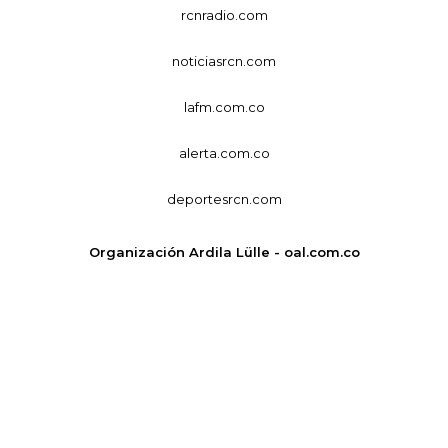
rcnradio.com
noticiasrcn.com
lafm.com.co
alerta.com.co
deportesrcn.com
Organización Ardila Lülle - oal.com.co