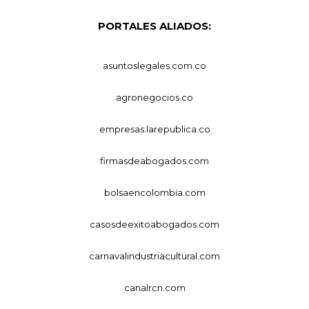
PORTALES ALIADOS:
asuntoslegales.com.co
agronegocios.co
empresas.larepublica.co
firmasdeabogados.com
bolsaencolombia.com
casosdeexitoabogados.com
carnavalindustriacultural.com
canalrcn.com