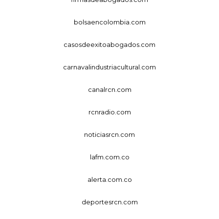
bolsaencolombia.com
casosdeexitoabogados.com
carnavalindustriacultural.com
canalrcn.com
rcnradio.com
noticiasrcn.com
lafm.com.co
alerta.com.co
deportesrcn.com