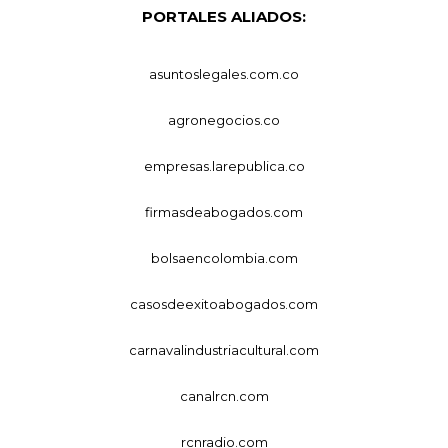
PORTALES ALIADOS:
asuntoslegales.com.co
agronegocios.co
empresas.larepublica.co
firmasdeabogados.com
bolsaencolombia.com
casosdeexitoabogados.com
carnavalindustriacultural.com
canalrcn.com
rcnradio.com