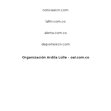
noticiasrcn.com
lafm.com.co
alerta.com.co
deportesrcn.com
Organización Ardila Lülle - oal.com.co