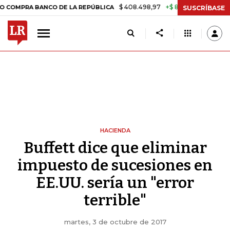
$ 408.498,97
+$ 8.753,81
+2,19%
A BANCO DE LA REPÚBLICA
TASA
SUSCRÍBASE
HACIENDA
Buffett dice que eliminar
impuesto de sucesiones en
EE.UU. sería un "error
terrible"
martes, 3 de octubre de 2017