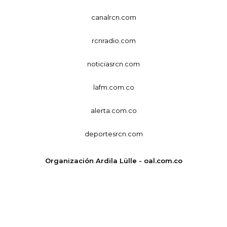
canalrcn.com
rcnradio.com
noticiasrcn.com
lafm.com.co
alerta.com.co
deportesrcn.com
Organización Ardila Lülle - oal.com.co