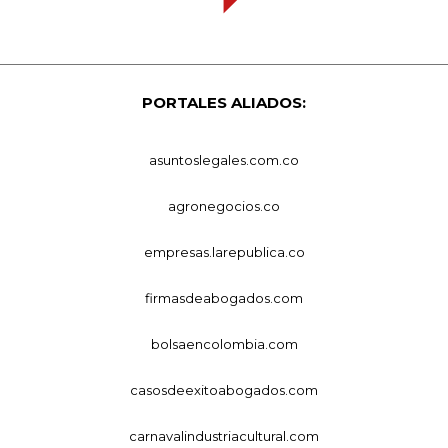
PORTALES ALIADOS:
asuntoslegales.com.co
agronegocios.co
empresas.larepublica.co
firmasdeabogados.com
bolsaencolombia.com
casosdeexitoabogados.com
carnavalindustriacultural.com