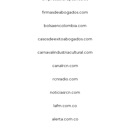
firmasdeabogados.com
bolsaencolombia.com
casosdeexitoabogados.com
carnavalindustriacultural.com
canalrcn.com
rcnradio.com
noticiasrcn.com
lafm.com.co
alerta.com.co