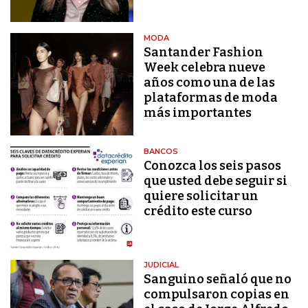
MODA
Santander Fashion
Week celebra nueve
años como una de las
plataformas de moda
más importantes
BANCOS
Conozca los seis pasos
que usted debe seguir si
quiere solicitar un
crédito este curso
JUDICIAL
Sanguino señaló que no
compulsaron copias en