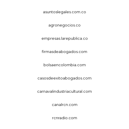
asuntoslegales.com.co
agronegocios.co
empresas.larepublica.co
firmasdeabogados.com
bolsaencolombia.com
casosdeexitoabogados.com
carnavalindustriacultural.com
canalrcn.com
rcnradio.com