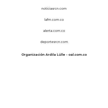
noticiasrcn.com
lafm.com.co
alerta.com.co
deportesrcn.com
Organización Ardila Lülle - oal.com.co