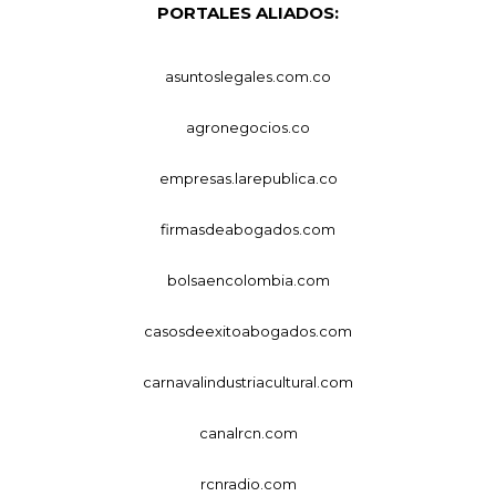
PORTALES ALIADOS:
asuntoslegales.com.co
agronegocios.co
empresas.larepublica.co
firmasdeabogados.com
bolsaencolombia.com
casosdeexitoabogados.com
carnavalindustriacultural.com
canalrcn.com
rcnradio.com