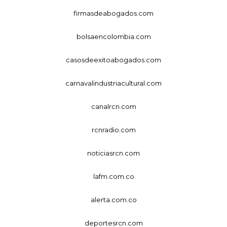
firmasdeabogados.com
bolsaencolombia.com
casosdeexitoabogados.com
carnavalindustriacultural.com
canalrcn.com
rcnradio.com
noticiasrcn.com
lafm.com.co
alerta.com.co
deportesrcn.com