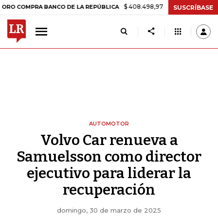
$ 408.498,97
+$ 8.753,81
+2,19%
PRA BANCO DE LA REPÚBLICA
T
SUSCRÍBASE
AUTOMOTOR
Volvo Car renueva a
Samuelsson como director
ejecutivo para liderar la
recuperación
domingo, 30 de marzo de 2025