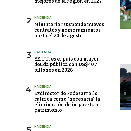
mejores de la región en 2027
2
HACIENDA
MinInterior suspende nuevos
contratos y nombramientos
hasta el 20 de agosto
3
HACIENDA
EE.UU. es el país con mayor
deuda pública con US$40,7
billones en 2026
4
HACIENDA
Exdirector de Fedesarrollo
califica como "necesaria" la
eliminación de impuesto al
patrimonio
5
HACIENDA