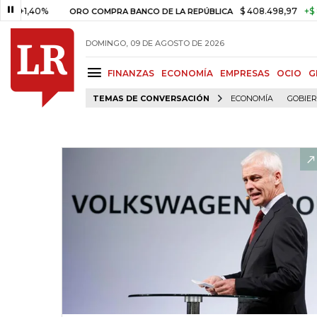
40%
$ 408.498,97
+$ 8.753,81
ORO COMPRA BANCO DE LA REPÚBLICA
DOMINGO, 09 DE AGOSTO DE 2026
FINANZAS
ECONOMÍA
EMPRESAS
OCIO
G
TEMAS DE CONVERSACIÓN
ECONOMÍA
GOBIE