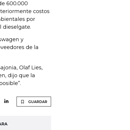
 de 600.000
teriormente costos
bientales por
 dieselgate.
kswagen y
oveedores de la
jonia, Olaf Lies,
, dijo que la
posible”.
GUARDAR
ARA