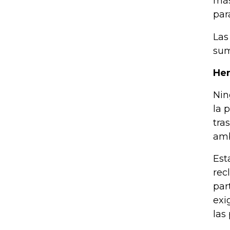
más
par
Las
sum
He
Nin
la 
tra
amb
Est
rec
par
exi
las