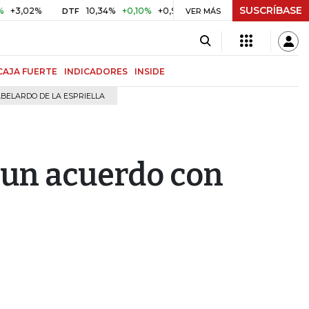
SUSCRÍBASE
2%
10,34%
+0,10%
+0,98%
$ 417,01
+$ 0,05
+0,01%
DTF
UVR
VER MÁS
CAJA FUERTE
INDICADORES
INSIDE
BELARDO DE LA ESPRIELLA
 un acuerdo con