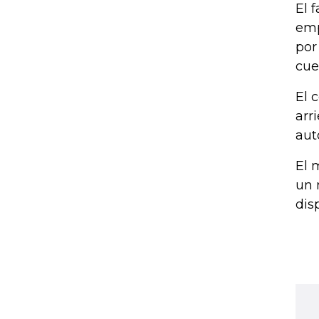
El 
emp
por
cue
El 
arr
aut
El 
un 
dis