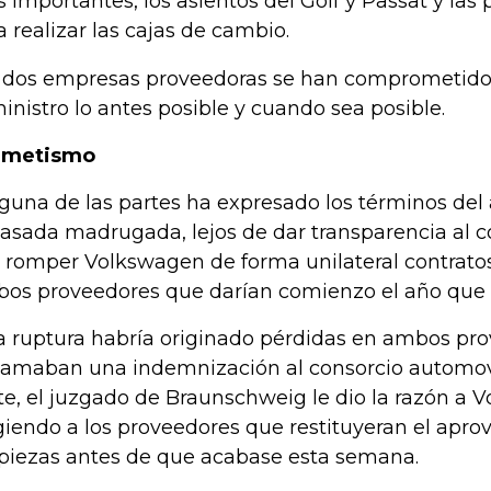
 importantes, los asientos del Golf y Passat y las 
a realizar las cajas de cambio.
 dos empresas proveedoras se han comprometido 
inistro lo antes posible y cuando sea posible.
rmetismo
guna de las partes ha expresado los términos de
pasada madrugada, lejos de dar transparencia al co
s romper Volkswagen de forma unilateral contrato
os proveedores que darían comienzo el año que 
a ruptura habría originado pérdidas en ambos pr
lamaban una indemnización al consorcio automovil
te, el juzgado de Braunschweig le dio la razón a
giendo a los proveedores que restituyeran el apro
 piezas antes de que acabase esta semana.