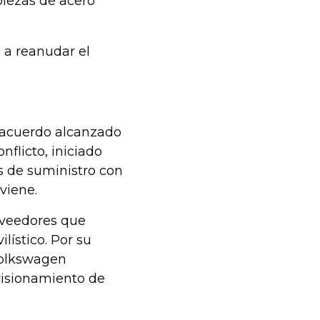
piezas de acero
a reanudar el
l acuerdo alcanzado
nflicto, iniciado
s de suministro con
viene.
oveedores que
ístico. Por su
 Volkswagen
visionamiento de