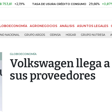
+2,19%
29,66%
+0,87%
+3,0
TASA DE USURA CRÉDITO CONSUMO
LOBOECONOMÍA
AGRONEGOCIOS
ANÁLISIS
ASUNTOS LEGALES
RNO NACIONAL
GRUPO ARGOS
ODINSA
HOGAR
GRUPO NUTRESA
A
GLOBOECONOMÍA
Volkswagen llega a
sus proveedores