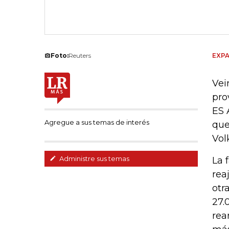
Foto:
Reuters
EXPA
Vei
pro
ES 
Agregue a sus temas de interés
que
Vol
Administre sus temas
La 
rea
otr
27.
rea