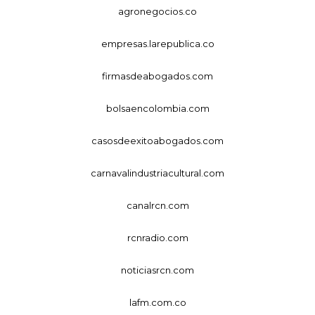
agronegocios.co
empresas.larepublica.co
firmasdeabogados.com
bolsaencolombia.com
casosdeexitoabogados.com
carnavalindustriacultural.com
canalrcn.com
rcnradio.com
noticiasrcn.com
lafm.com.co