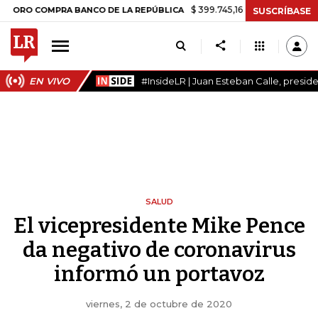
$ 399.745,16
+$ 2.295,71
+0,58%
COMPRA BANCO DE LA REPÚBLICA
SUSCRÍBASE
EN VIVO
#InsideLR | Juan Esteban Calle, presi
SALUD
El vicepresidente Mike Pence
da negativo de coronavirus
informó un portavoz
viernes, 2 de octubre de 2020