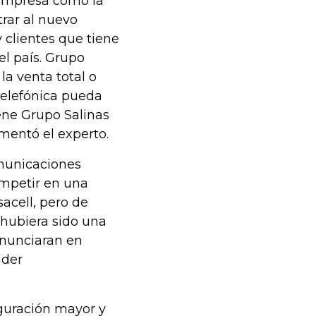
 empresa como la
rar al nuevo
y clientes que tiene
el país. Grupo
a venta total o
Telefónica pueda
iene Grupo Salinas
mentó el experto.
omunicaciones
ompetir en una
acell, pero de
 hubiera sido una
anunciaran en
nder
guración mayor y