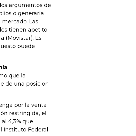
 los argumentos de
lios o generaría
l mercado. Las
les tienen apetito
a (Movistar). Es
upuesto puede
nía
omo que la
se de una posición
tenga por la venta
ión restringida, el
e al 4,3% que
 Instituto Federal