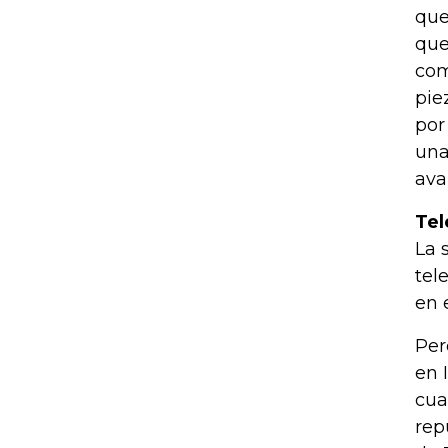
que
que
com
pie
por
una
ava
Tel
La 
tel
en 
Per
en 
cua
rep