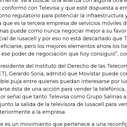
ilmente. Va a buscar una alianza con alguna otra
 conformó con Televisa y que esté dispuesta a ent
orno regulatorio para potenciar la infraestructura 
a que es la tercera empresa de servicios móviles d
inas puede como nunca negociar mejor a su favor l
cial de Iusacell y por eso no está descartado que 
eficiarse, pero los mejores elementos ahora los t
 ese poder de negociación que hoy consiguió”, co
presidente del Instituto del Derecho de las Telec
ET), Gerardo Soria, admitió que Movistar puede c
ible puja entre quienes puedan interesarse por Ius
tarse ésta de una acción para vender la telefónica,
or señal que tanto Televisa como Grupo Salinas 
junto la salida de la televisora de Iusacell para ve
teriormente a la empresa.
te es un movimiento que pertenece a una reconfi