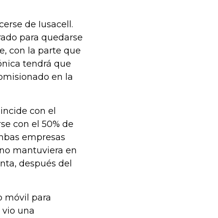
erse de Iusacell.
arado para quedarse
, con la parte que
fónica tendrá que
comisionado en la
oincide con el
rse con el 50% de
 ambas empresas
e no mantuviera en
unta, después del
do móvil para
 vio una