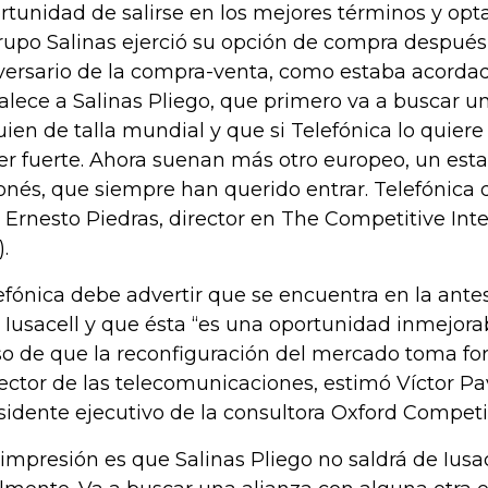
rtunidad de salirse en los mejores términos y opt
rupo Salinas ejerció su opción de compra después 
versario de la compra-venta, como estaba acordad
talece a Salinas Pliego, que primero va a buscar u
uien de talla mundial y que si Telefónica lo quiere -
er fuerte. Ahora suenan más otro europeo, un es
onés, que siempre han querido entrar. Telefónica 
o Ernesto Piedras, director en The Competitive Int
.
efónica debe advertir que se encuentra en la ante
 Iusacell y que ésta “es una oportunidad inmejor
so de que la reconfiguración del mercado toma fo
sector de las telecomunicaciones, estimó Víctor P
sidente ejecutivo de la consultora Oxford Compet
 impresión es que Salinas Pliego no saldrá de Iusac