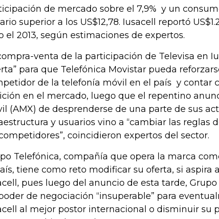
ticipación de mercado sobre el 7,9% y un consu
ario superior a los US$12,78. Iusacell reportó US$1
o el 2013, según estimaciones de expertos.
compra-venta de la participación de Televisa en Iu
rta” para que Telefónica Movistar pueda reforza
petidor de la telefonía móvil en el país y contar
ición en el mercado, luego que el repentino anun
il (AMX) de desprenderse de una parte de sus act
raestructura y usuarios vino a “cambiar las reglas 
 competidores”, coincidieron expertos del sector.
po Telefónica, compañía que opera la marca come
país, tiene como reto modificar su oferta, si aspira
acell, pues luego del anuncio de esta tarde, Grup
poder de negociación “insuperable” para eventua
acell al mejor postor internacional o disminuir su p