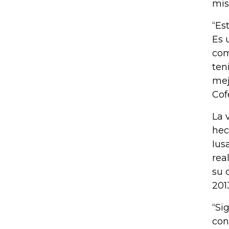
mis
“Es
Es 
com
ten
mej
Cof
La 
hec
Ius
rea
su 
201
“Si
con