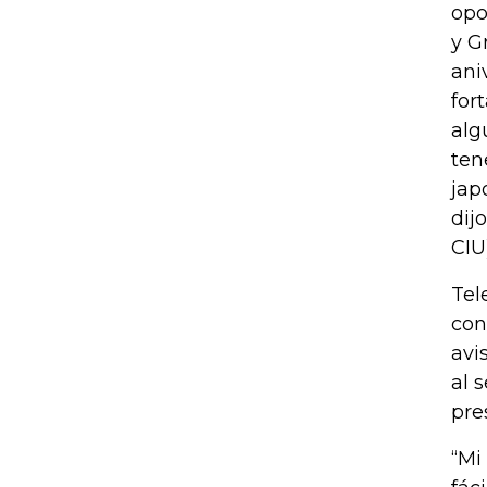
opo
y G
ani
for
alg
ten
jap
dij
CIU)
Tel
con
avi
al 
pre
“Mi