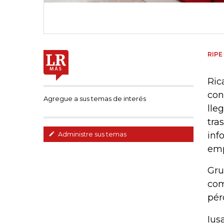
RIPE
Ric
con
Agregue a sus temas de interés
lle
tra
inf
Administre sus temas
emp
Gru
com
pér
Ius