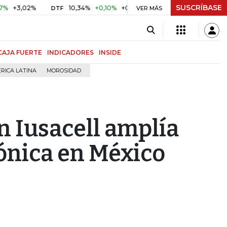
SUSCRÍBASE
02%
10,34%
+0,10%
+0,98%
$ 416,86
+$ 0,05
+0,01
DTF
UVR
VER MÁS
CAJA FUERTE
INDICADORES
INSIDE
RICA LATINA
MOROSIDAD
n Iusacell amplía
fónica en México