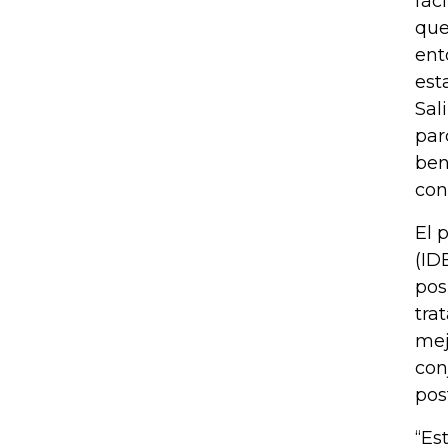
fác
que
ent
est
Sal
par
ben
con
El 
(ID
pos
tra
mej
con
pos
“Es