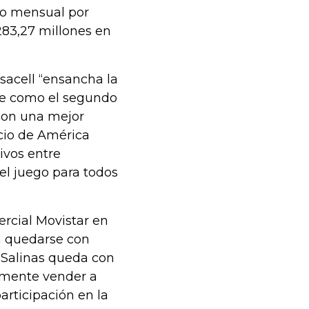
mo mensual por
.283,27 millones en
sacell “ensancha la
rse como el segundo
 con una mejor
cio de América
ivos entre
del juego para todos
rcial Movistar en
 a quedarse con
o Salinas queda con
lmente vender a
articipación en la