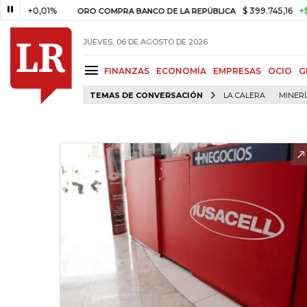
0,01%
$ 399.745,16
+$ 2.295,7
ORO COMPRA BANCO DE LA REPÚBLICA
JUEVES, 06 DE AGOSTO DE 2026
FINANZAS
ECONOMÍA
EMPRESAS
OCIO
G
TEMAS DE CONVERSACIÓN
LA CALERA
MINER