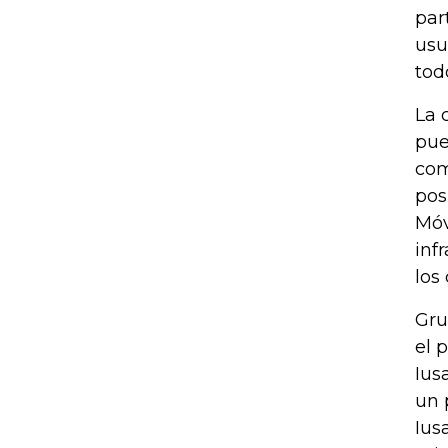
par
usu
tod
La 
pue
com
pos
Móv
inf
los
Gru
el 
Ius
un 
Ius