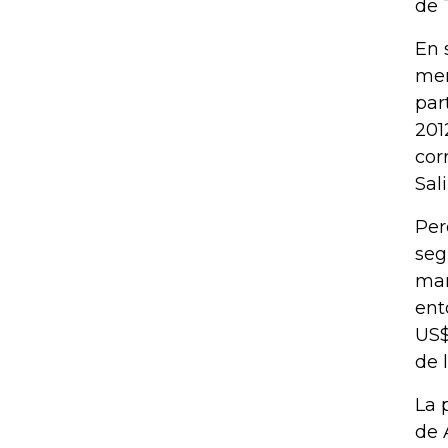
de 
En 
mer
par
201
cor
Sal
Per
seg
man
ent
US$
de l
La 
de 