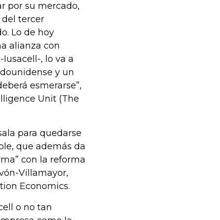
ar por su mercado,
del tercer
o. Lo de hoy
na alianza con
Iusacell-, lo va a
tadounidense y un
deberá esmerarse”,
elligence Unit (The
sala para quedarse
able, que además da
rma” con la reforma
avón-Villamayor,
ition Economics.
ell o no tan