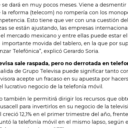
 se dará en muy pocos meses. Viene a desmentir
 la reforma (telecom) no rompería con los monopo
petencia. Esto tiene que ver con una cuestión de
zas se están ajustando, las empresas internaciona
 el mercado mexicano y entre ellas puede estar ell
 importante movida del tablero, en la que por s
nzar Telefónica”, explicó Gerardo Soria.
evisa sale raspada, pero no derrotada en telefo
salida de Grupo Televisa puede significar tanto c
evisora acepte un fracaso en su apuesta por hacer
el lucrativo negocio de la telefonía móvil.
o también le permitirá dirigir los recursos que ob
Iusacell para invertirlos en su negocio de la televis
l creció 12,1% en el primer trimestre del año, frent
untó la telefonía móvil en el mismo lapso, según el