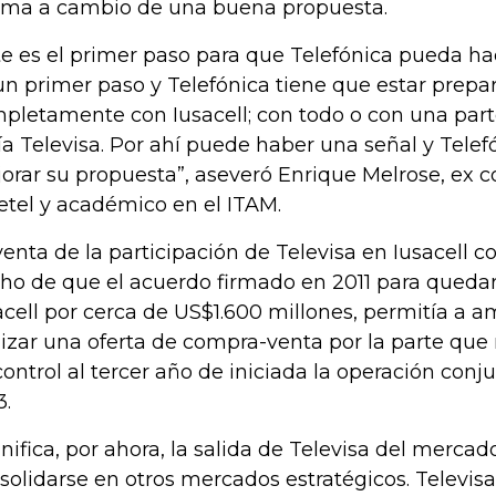
ma a cambio de una buena propuesta.
te es el primer paso para que Telefónica pueda hac
un primer paso y Telefónica tiene que estar prep
pletamente con Iusacell; con todo o con una parte
ía Televisa. Por ahí puede haber una señal y Tele
orar su propuesta”, aseveró Enrique Melrose, ex 
etel y académico en el ITAM.
venta de la participación de Televisa en Iusacell c
ho de que el acuerdo firmado en 2011 para queda
acell por cerca de US$1.600 millones, permitía a
lizar una oferta de compra-venta por la parte qu
control al tercer año de iniciada la operación conj
3.
gnifica, por ahora, la salida de Televisa del merca
solidarse en otros mercados estratégicos. Televisa