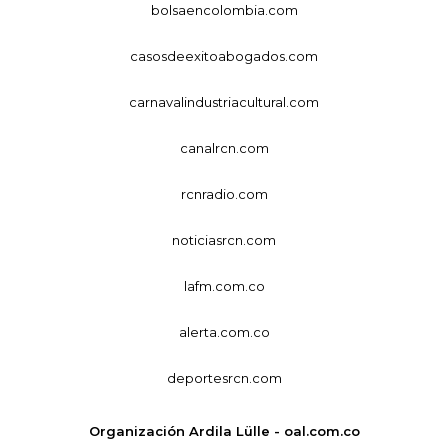
bolsaencolombia.com
casosdeexitoabogados.com
carnavalindustriacultural.com
canalrcn.com
rcnradio.com
noticiasrcn.com
lafm.com.co
alerta.com.co
deportesrcn.com
Organización Ardila Lülle - oal.com.co