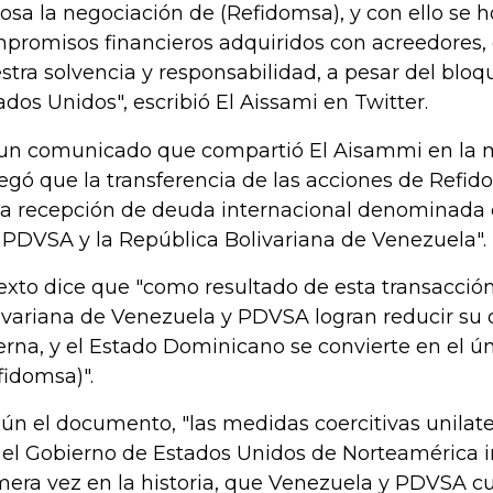
tosa la negociación de (Refidomsa), y con ello se h
promisos financieros adquiridos con acreedores,
stra solvencia y responsabilidad, a pesar del bloq
ados Unidos", escribió El Aissami en Twitter.
un comunicado que compartió El Aisammi en la m
egó que la transferencia de las acciones de Refi
la recepción de deuda internacional denominada e
 PDVSA y la República Bolivariana de Venezuela".
texto dice que "como resultado de esta transacción
ivariana de Venezuela y PDVSA logran reducir su
erna, y el Estado Dominicano se convierte en el ún
fidomsa)".
ún el documento, "las medidas coercitivas unilat
 el Gobierno de Estados Unidos de Norteamérica i
mera vez en la historia, que Venezuela y PDVSA c