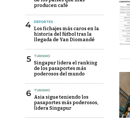
de los países que más
producen café
4
DEPORTES
Los fichajes más caros en la
historia del fútbol tras la
llegada de Yan Diomandé
5
TURISMO
Singapur lidera el ranking
de los pasaportes más
poderosos del mundo
6
TURISMO
Asia sigue teniendo los
pasaportes más poderosos,
lidera Singapur