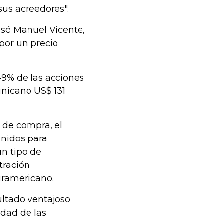
us acreedores".
osé Manuel Vicente,
 por un precio
49% de las acciones
nicano US$ 131
 de compra, el
Unidos para
ún tipo de
tración
uramericano.
ultado ventajoso
idad de las