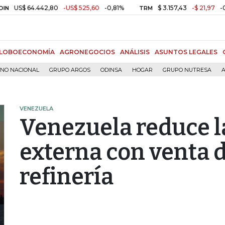
 64.442,80
-US$ 525,60
-0,81%
$ 3.157,43
-$ 21,97
-0,69%
TRM
LOBOECONOMÍA
AGRONEGOCIOS
ANÁLISIS
ASUNTOS LEGALES
RNO NACIONAL
GRUPO ARGOS
ODINSA
HOGAR
GRUPO NUTRESA
A
VENEZUELA
Venezuela reduce l
externa con venta 
refinería