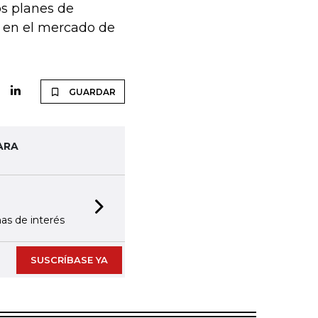
os planes de
r en el mercado de
GUARDAR
ARA
000 LR
entas en
Next slide
SUSCRÍBASE YA