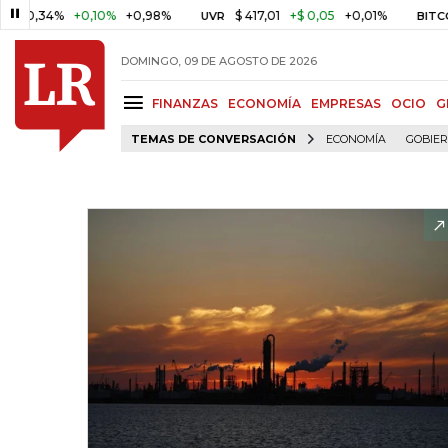
4%
+0,10%
+0,98%
$ 417,01
+$ 0,05
+0,01%
US$
UVR
BITCOIN
DOMINGO, 09 DE AGOSTO DE 2026
FINANZAS
ECONOMÍA
EMPRESAS
OCIO
G
TEMAS DE CONVERSACIÓN
ECONOMÍA
GOBIE