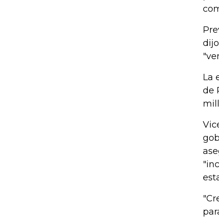
com
Pre
dij
"ve
La 
de 
mil
Vic
gob
ase
"in
est
"Cr
par