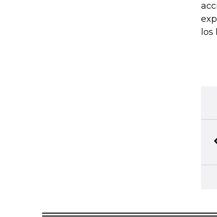
acc
exp
los