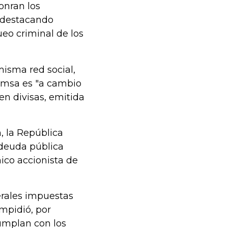
onran los
 destacando
ueo criminal de los
isma red social,
domsa es "a cambio
n divisas, emitida
, la República
 deuda pública
ico accionista de
erales impuestas
mpidió, por
umplan con los