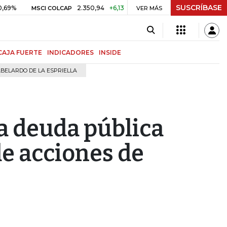
SUSCRÍBASE
2.350,94
+6,13
+0,26%
US$ 78,01
MSCI COLCAP
VER MÁS
PETRÓLEO WTI
CAJA FUERTE
INDICADORES
INSIDE
BELARDO DE LA ESPRIELLA
a deuda pública
de acciones de