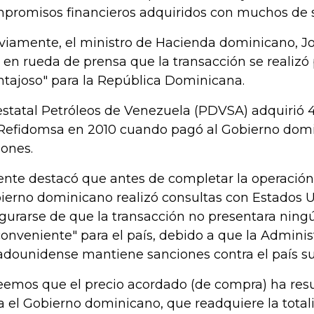
promisos financieros adquiridos con muchos de s
viamente, el ministro de Hacienda dominicano, J
o en rueda de prensa que la transacción se realizó
ntajoso" para la República Dominicana.
estatal Petróleos de Venezuela (PDVSA) adquirió 
Refidomsa en 2010 cuando pagó al Gobierno domi
lones.
ente destacó que antes de completar la operación
ierno dominicano realizó consultas con Estados 
gurarse de que la transacción no presentara ning
conveniente" para el país, debido a que la Adminis
adounidense mantiene sanciones contra el país s
eemos que el precio acordado (de compra) ha res
a el Gobierno dominicano, que readquiere la total