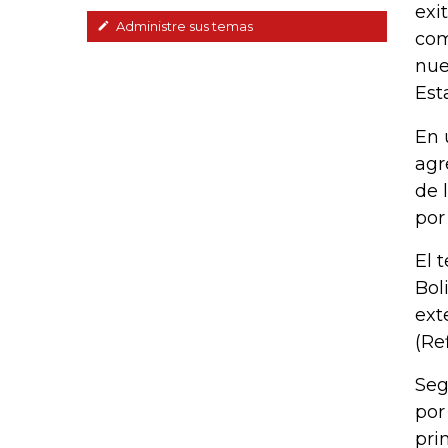
exi
Administre sus temas
com
nue
Est
En 
agr
de 
por
El 
Bol
ext
(Re
Seg
por
pri