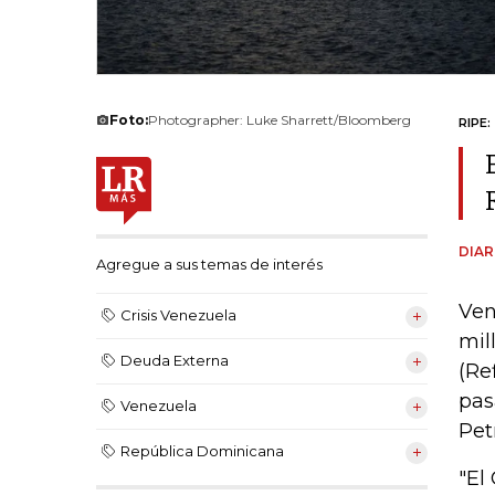
Foto:
Photographer: Luke Sharrett/Bloomberg
RIPE:
DIAR
Agregue a sus temas de interés
Ven
Crisis Venezuela
mil
Deuda Externa
(Re
pas
Venezuela
Pet
República Dominicana
"El