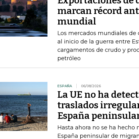
Exportaciones de d
marcan récord ant
mundial
Los mercados mundiales de d
al inicio de la guerra entre E
cargamentos de crudo y prod
petróleo
ESPAÑA
06/08/2026
La UE no ha detec
traslados irregula
España peninsula
Hasta ahora no se ha hecho ni
España peninsular de migran