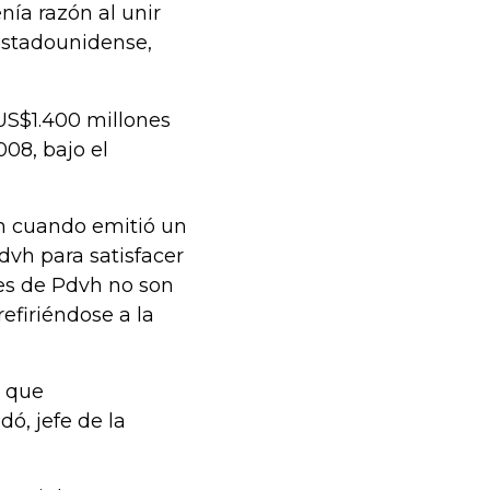
enía razón al unir
estadounidense,
US$1.400 millones
08, bajo el
ión cuando emitió un
dvh para satisfacer
nes de Pdvh no son
efiriéndose a la
s que
ó, jefe de la