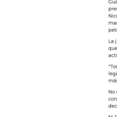
Gua
pre
Nic
mar
pet
La 
que
act
"To
leg
más
No 
con
dec