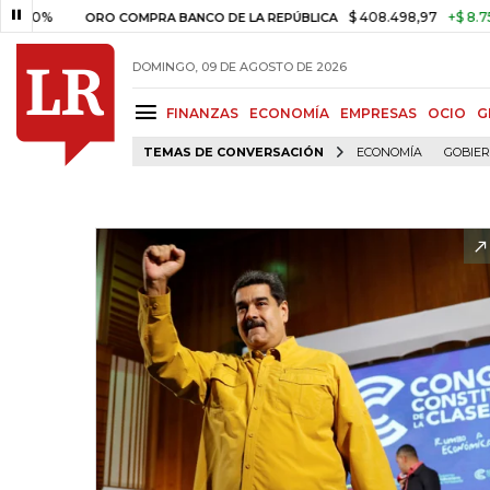
$ 408.498,97
+$ 8.753,81
+2
ORO COMPRA BANCO DE LA REPÚBLICA
DOMINGO, 09 DE AGOSTO DE 2026
FINANZAS
ECONOMÍA
EMPRESAS
OCIO
G
TEMAS DE CONVERSACIÓN
ECONOMÍA
GOBIE