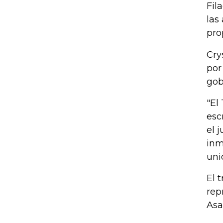
Fil
las
pro
Cry
por
gob
"El
esc
el 
inm
uni
El 
rep
Asa