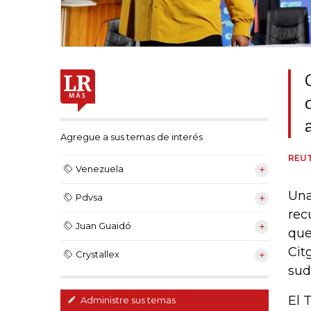
Agregue a sus temas de interés
REU
Venezuela
Una
Pdvsa
rec
Juan Guaidó
que
Cit
Crystallex
sud
El 
Administre sus temas