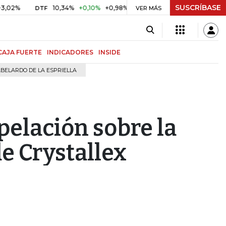
SUSCRÍBASE
10,34%
+0,10%
+0,98%
$ 417,01
+$ 0,05
+0,01%
DTF
UVR
VER MÁS
CAJA FUERTE
INDICADORES
INSIDE
BELARDO DE LA ESPRIELLA
pelación sobre la
de Crystallex