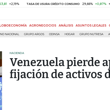
,19%
29,66%
+0,87%
+3,02%
TASA DE USURA CRÉDITO CONSUMO
LOBOECONOMÍA
AGRONEGOCIOS
ANÁLISIS
ASUNTOS LEGALES
RNO NACIONAL
GRUPO ARGOS
ODINSA
HOGAR
GRUPO NUTRESA
A
HACIENDA
Venezuela pierde a
fijación de activos 