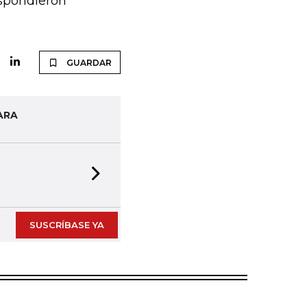
espondieron
GUARDAR
ARA
Next slide
SUSCRÍBASE YA