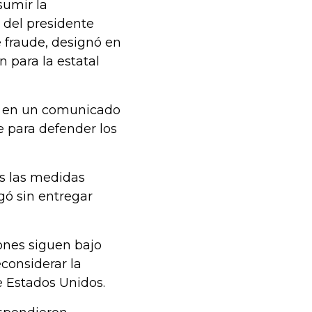
sumir la
 del presidente
 fraude, designó en
n para la estatal
es en un comunicado
e para defender los
as las medidas
gó sin entregar
ones siguen bajo
econsiderar la
e Estados Unidos.