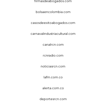
firmasdeabogados.com
bolsaencolombia.com
casosdeexitoabogados.com
carnavalindustriacultural.com
canalrcn.com
rcnradio.com
noticiasrcn.com
lafm.com.co
alerta.com.co
deportesrcn.com