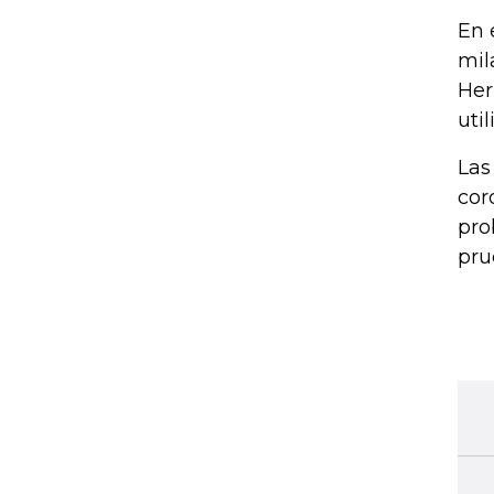
En 
mil
Her
uti
Las
cor
pro
pru