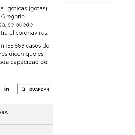
a "goticas (gotas)
 Gregorio
ica, se puede
ra el coronavirus.
an 155.663 casos de
ores dicen que es
itada capacidad de
GUARDAR
ARA