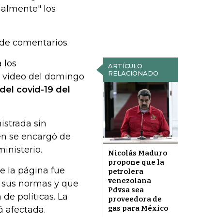
nalmente" los
 de comentarios.
 los
ARTÍCULO
RELACIONADO
n video del domingo
del covid-19 del
nistrada sin
en se encargó de
inisterio.
Nicolás Maduro
propone que la
e la página fue
petrolera
venezolana
e sus normas y que
Pdvsa sea
 de políticas. La
proveedora de
gas para México
 afectada.