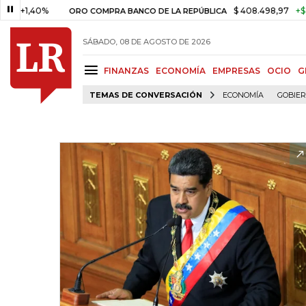
0%
$ 408.498,97
+$ 8.753,81
ORO COMPRA BANCO DE LA REPÚBLICA
SÁBADO, 08 DE AGOSTO DE 2026
FINANZAS
ECONOMÍA
EMPRESAS
OCIO
G
TEMAS DE CONVERSACIÓN
ECONOMÍA
GOBIE