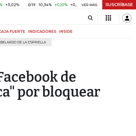
SUSCRÍBASE
%
10,34%
+0,10%
+0,98%
$ 417,01
+$ 0,05
+0,01%
DTF
UVR
VER MÁS
CAJA FUERTE
INDICADORES
INSIDE
BELARDO DE LA ESPRIELLA
 Facebook de
ca" por bloquear