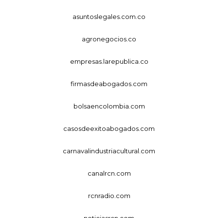
asuntoslegales.com.co
agronegocios.co
empresas.larepublica.co
firmasdeabogados.com
bolsaencolombia.com
casosdeexitoabogados.com
carnavalindustriacultural.com
canalrcn.com
rcnradio.com
noticiasrcn.com