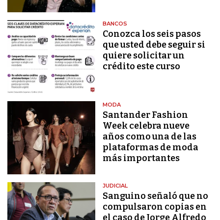
BANCOS
Conozca los seis pasos
que usted debe seguir si
quiere solicitar un
crédito este curso
MODA
Santander Fashion
Week celebra nueve
años como una de las
plataformas de moda
más importantes
JUDICIAL
Sanguino señaló que no
compulsaron copias en
el caso de Jorge Alfredo