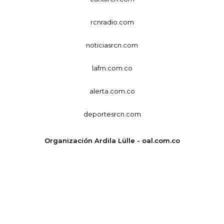
rcnradio.com
noticiasrcn.com
lafm.com.co
alerta.com.co
deportesrcn.com
Organización Ardila Lülle - oal.com.co