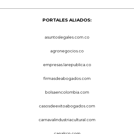
PORTALES ALIADOS:
asuntoslegales.com.co
agronegocios.co
empresas.larepublica.co
firmasdeabogados.com
bolsaencolombia.com
casosdeexitoabogados.com
carnavalindustriacultural.com
canalrcn.com