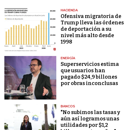
HACIENDA
Ofensiva migratoria de
Trump lleva las órdenes
de deportación a su
nivel más alto desde
1998
ENERGÍA
Superservicios estima
que usuarios han
pagado $24,9 billones
por obras inconclusas
BANCOS
"No subimos las tasas y
aún así logramos unas
utilidades por $1,2