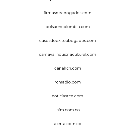
firmasdeabogados.com
bolsaencolombia.com
casosdeexitoabogados.com
carnavalindustriacultural.com
canalrcn.com
rcnradio.com
noticiasrcn.com
lafm.com.co
alerta.com.co