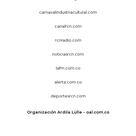
carnavalindustriacultural.com
canalrcn.com
rcnradio.com
noticiasrcn.com
lafm.com.co
alerta.com.co
deportesrcn.com
Organización Ardila Lülle - oal.com.co