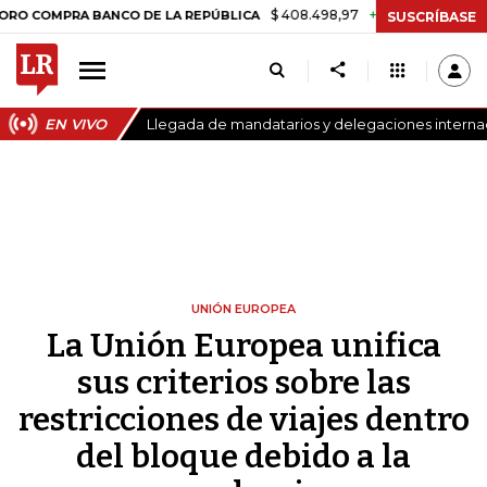
$ 408.498,97
+$ 8.753,81
+2,19%
RA BANCO DE LA REPÚBLICA
TAS
SUSCRÍBASE
EN VIVO
Llegada de mandatarios y delegaciones internaci
UNIÓN EUROPEA
La Unión Europea unifica
sus criterios sobre las
restricciones de viajes dentro
del bloque debido a la