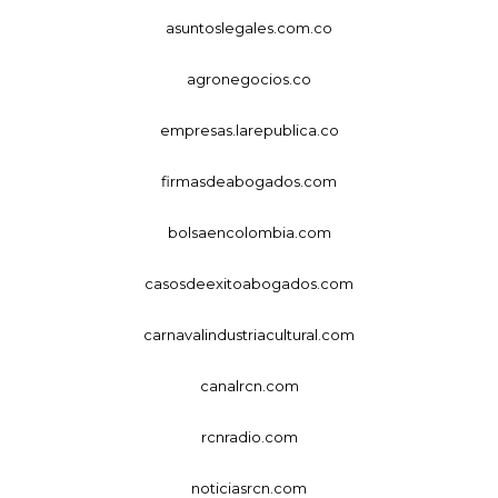
asuntoslegales.com.co
agronegocios.co
empresas.larepublica.co
firmasdeabogados.com
bolsaencolombia.com
casosdeexitoabogados.com
carnavalindustriacultural.com
canalrcn.com
rcnradio.com
noticiasrcn.com