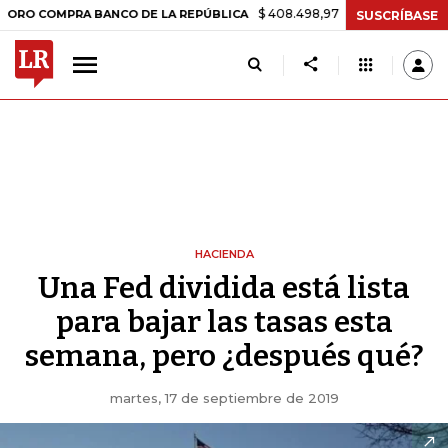
$ 408.498,97
+$ 8.753,81
+2,19%
MPRA BANCO DE LA REPÚBLICA
T
SUSCRÍBASE
HACIENDA
Una Fed dividida está lista
para bajar las tasas esta
semana, pero ¿después qué?
martes, 17 de septiembre de 2019