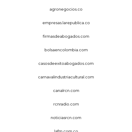
agronegocios.co
empresas.larepublica.co
firmasdeabogados.com
bolsaencolombia.com
casosdeexitoabogados.com
carnavalindustriacultural.com
canalrcn.com
rcnradio.com
noticiasrcn.com
lafm.com.co