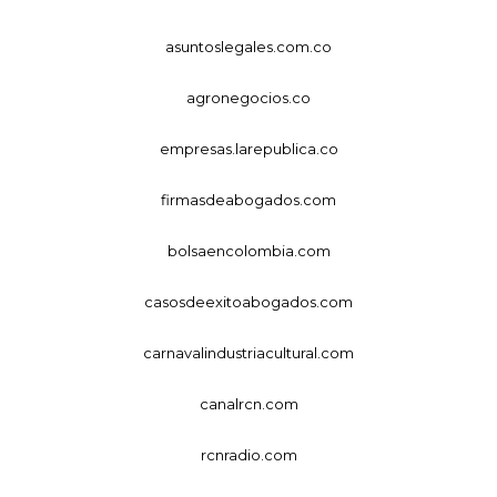
asuntoslegales.com.co
agronegocios.co
empresas.larepublica.co
firmasdeabogados.com
bolsaencolombia.com
casosdeexitoabogados.com
carnavalindustriacultural.com
canalrcn.com
rcnradio.com