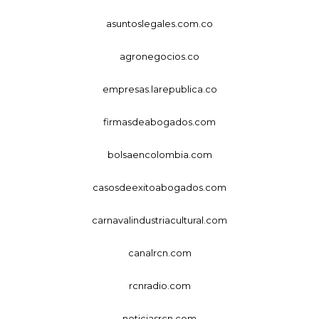
asuntoslegales.com.co
agronegocios.co
empresas.larepublica.co
firmasdeabogados.com
bolsaencolombia.com
casosdeexitoabogados.com
carnavalindustriacultural.com
canalrcn.com
rcnradio.com
noticiasrcn.com