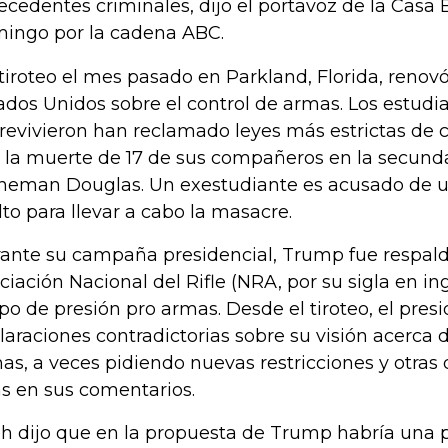
ecedentes criminales, dijo el portavoz de la Casa 
ingo por la cadena ABC.
tiroteo el mes pasado en Parkland, Florida, renov
ados Unidos sobre el control de armas. Los estudi
revivieron han reclamado leyes más estrictas de 
s la muerte de 17 de sus compañeros en la secund
neman Douglas. Un exestudiante es acusado de us
lto para llevar a cabo la masacre.
ante su campaña presidencial, Trump fue respald
ciación Nacional del Rifle (NRA, por su sigla en in
po de presión pro armas. Desde el tiroteo, el pres
laraciones contradictorias sobre su visión acerca d
as, a veces pidiendo nuevas restricciones y otra
ás en sus comentarios.
h dijo que en la propuesta de Trump habría una 