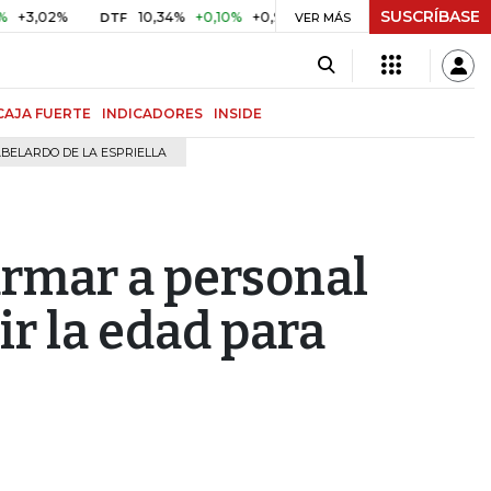
SUSCRÍBASE
2%
10,34%
+0,10%
+0,98%
$ 416,91
+$ 0,05
+0,01%
DTF
UVR
VER MÁS
CAJA FUERTE
INDICADORES
INSIDE
BELARDO DE LA ESPRIELLA
rmar a personal
ir la edad para