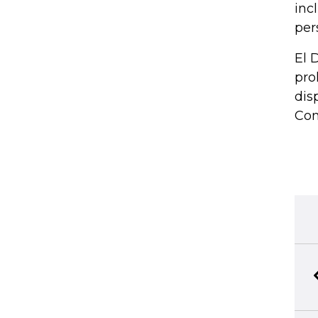
inc
per
El 
pro
dis
Con