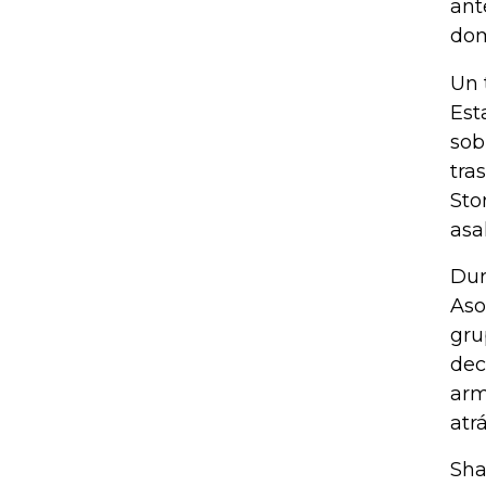
ant
dom
Un 
Est
sob
tra
Sto
asa
Dur
Aso
gru
dec
arm
atr
Sha