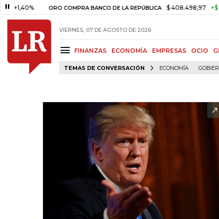
,40%
$ 408.498,97
+$ 8.753,8
ORO COMPRA BANCO DE LA REPÚBLICA
VIERNES, 07 DE AGOSTO DE 2026
FINANZAS
ECONOMÍA
EMPRESAS
OCIO
G
TEMAS DE CONVERSACIÓN
ECONOMÍA
GOBIE