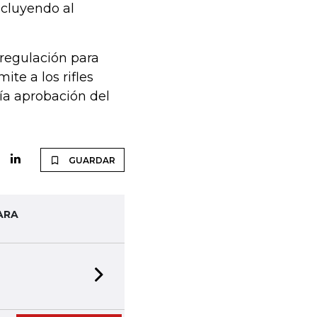
ncluyendo al
regulación para
te a los rifles
ía aprobación del
GUARDAR
ARA
Next slide