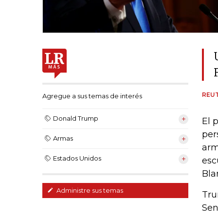
REU
Agregue a sus temas de interés
Donald Trump
El 
per
Armas
arm
Estados Unidos
esc
Bla
Administre sus temas
Tru
Sen