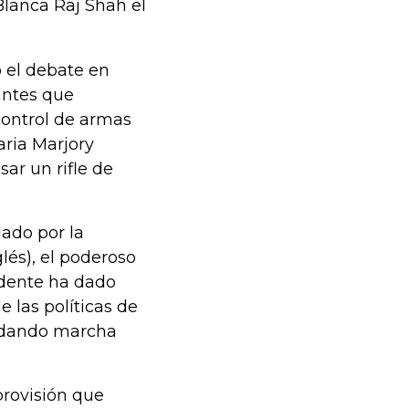
Blanca Raj Shah el
ó el debate en
antes que
control de armas
aria Marjory
ar un rifle de
ado por la
glés), el poderoso
idente ha dado
e las políticas de
s dando marcha
provisión que