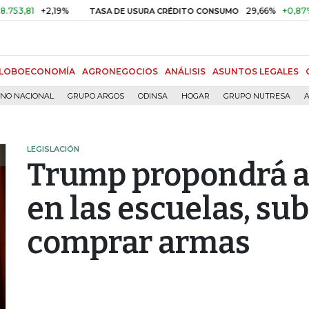
1
+2,19%
29,66%
+0,87%
+3,0
TASA DE USURA CRÉDITO CONSUMO
LOBOECONOMÍA
AGRONEGOCIOS
ANÁLISIS
ASUNTOS LEGALES
RNO NACIONAL
GRUPO ARGOS
ODINSA
HOGAR
GRUPO NUTRESA
A
LEGISLACIÓN
Trump propondrá a
en las escuelas, sub
comprar armas