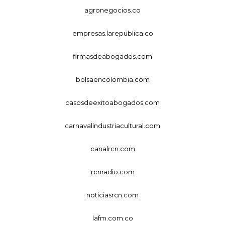
agronegocios.co
empresas.larepublica.co
firmasdeabogados.com
bolsaencolombia.com
casosdeexitoabogados.com
carnavalindustriacultural.com
canalrcn.com
rcnradio.com
noticiasrcn.com
lafm.com.co